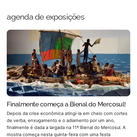
Skip
Back
to
To
agenda de exposições
content
Top
Finalmente começa a Bienal do Mercosul!
Depois da crise econômica atingí-la em cheio com cortes
de verba, enxugamento e o adiamento por um ano,
finalmente é dada a largada na 11ª Bienal do Mercosul. A
mostra começa nesta quinta-feira com uma festa