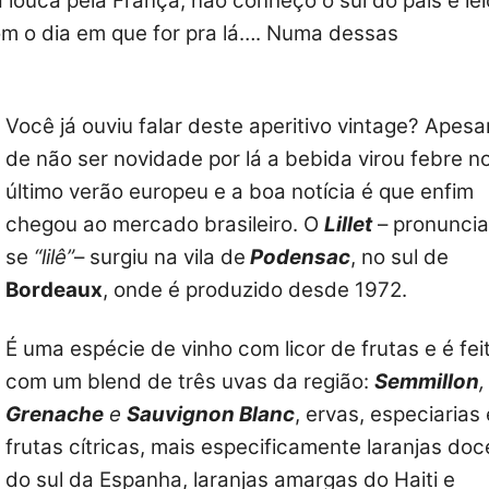
ouca pela França, não conheço o sul do país e lei
om o dia em que for pra lá…. Numa dessas
Você já ouviu falar deste aperitivo vintage? Apesa
de não ser novidade por lá a bebida virou febre n
último verão europeu e a boa notícia é que enfim
chegou ao mercado brasileiro. O
Lillet
– pronuncia
se
“lilê”
– surgiu na vila de
Podensac
, no sul de
Bordeaux
, onde é produzido desde 1972.
É uma espécie de vinho com licor de frutas e é fei
com um blend de três uvas da região:
Semmillon
,
Grenache
e
Sauvignon Blanc
, ervas, especiarias 
frutas cítricas, mais especificamente laranjas doc
do sul da Espanha, laranjas amargas do Haiti e