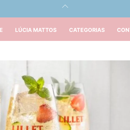
Back
To
Top
E
LÚCIA MATTOS
CATEGORIAS
CON