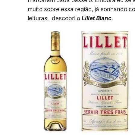
marcaram cada passeio. Embora eu seja l
muito sobre essa região, já sonhando c
leituras, descobri o
Lillet Blanc
.