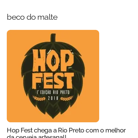
Skip
Back
to
To
beco do malte
content
Top
Hop Fest chega a Rio Preto com o melhor
da cerveja artesanal!