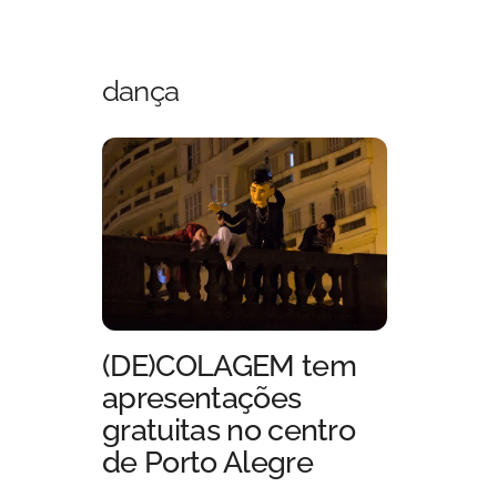
Skip
to
content
dança
(DE)COLAGEM tem
apresentações
gratuitas no centro
de Porto Alegre