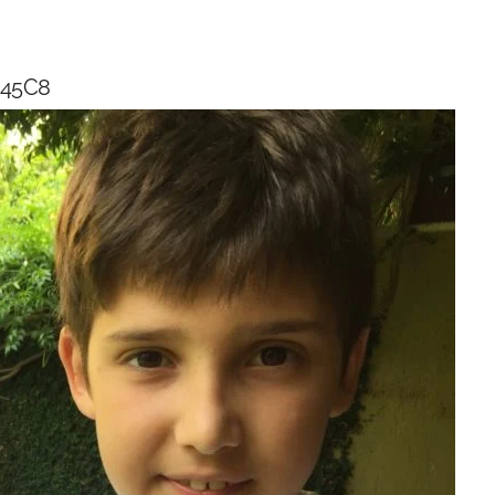
Back
To
545C8
Top