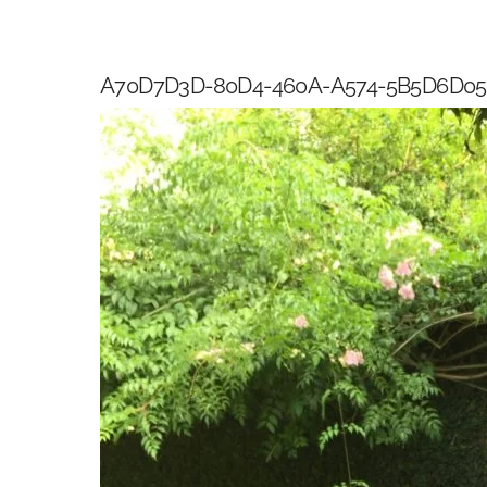
Skip
to
content
A70D7D3D-80D4-460A-A574-5B5D6D0