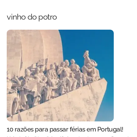
Skip
Back
to
To
vinho do potro
content
Top
10 razões para passar férias em Portugal!