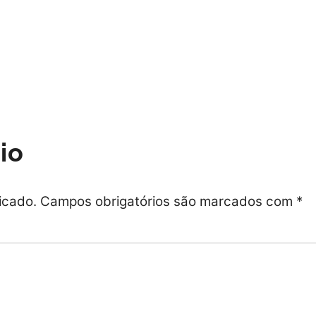
Back
To
Top
io
icado.
Campos obrigatórios são marcados com
*