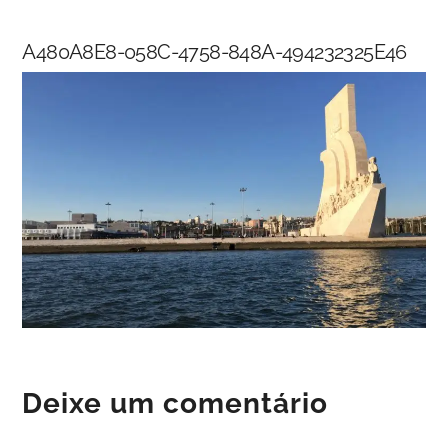
Skip
Back
to
To
A480A8E8-058C-4758-848A-494232325E46
content
Top
Deixe um comentário