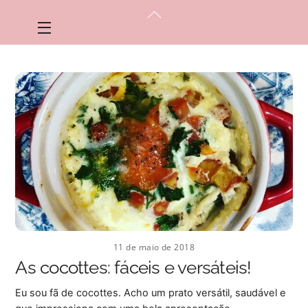
Skip
Back
to
Menu
To
content
Top
11 de maio de 2018
As cocottes: fáceis e versáteis!
Eu sou fã de cocottes. Acho um prato versátil, saudável e