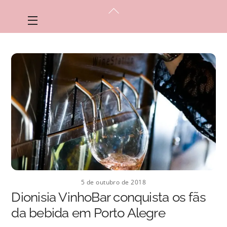
Skip
Back
to
Menu
To
content
Top
5 de outubro de 2018
Dionisia VinhoBar conquista os fãs
da bebida em Porto Alegre