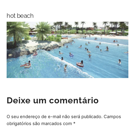
Skip
Back
to
To
hot beach
content
Top
Deixe um comentário
O seu endereço de e-mail não será publicado.
Campos
obrigatórios são marcados com
*