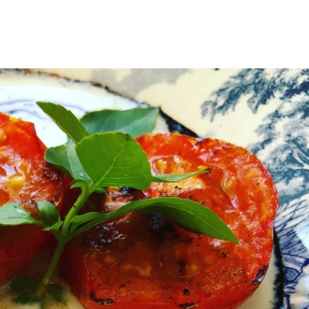
Back
To
Top