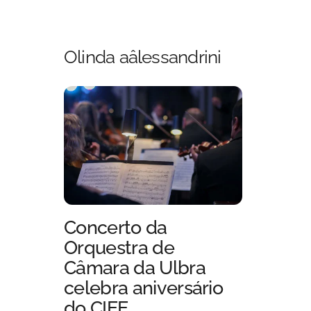
Skip
to
content
Olinda aâlessandrini
Concerto da
Orquestra de
Câmara da Ulbra
celebra aniversário
do CIEE