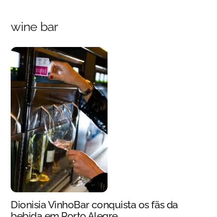
Skip
Back
to
To
wine bar
content
Top
Dionisia VinhoBar conquista os fãs da
bebida em Porto Alegre